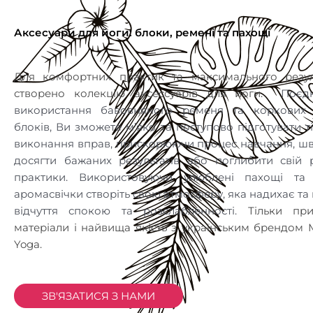
Аксесуари для йоги: блоки, ремені та пахощі
Для комфортних практик та максимального резуль
створено колекцію аксессуарів для йоги.
Поєд
використання бавовняного ременя та коркових 
блоків, Ви зможете м’яко та поступово підготувати т
виконання вправ, прискорюючи процес навчання, ш
досягти бажаних результатів або поглибити свій 
практики. Використовуючи улюблені пахощі та 
аромасвічки створіть свою атмосферу, яка надихає та
відчуття спокою та розслабленності.
Тільки при
матеріали і найвища якість з українським брендом M
Yoga.
ЗВ'ЯЗАТИСЯ З НАМИ