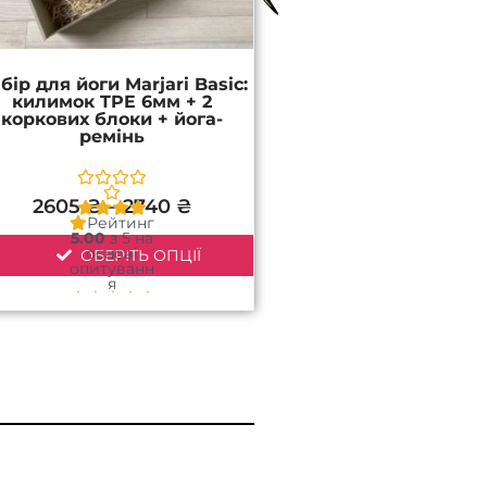
сторінці
товару
бір для йоги Marjari Basic:
килимок TPE 6мм + 2
коркових блоки + йога-
ремінь
2605
₴
–
2740
₴
Рейтинг
5.00
з 5 на
основі
ОБЕРІТЬ ОПЦІЇ
опитуванн
я
2
покупців