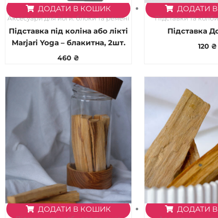
ДОДАТИ В КОШИК
ДОДАТИ 
Аксесуари для йоги: блоки та ремені
Підставки та колб
Підставка під коліна або лікті
Підставка Д
Marjari Yoga – блакитна, 2шт.
120
₴
460
₴
ДОДАТИ В КОШИК
ДОДАТИ 