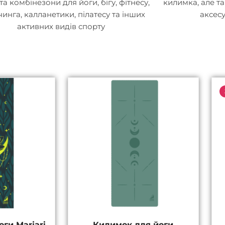
та комбінезони для йоги, бігу, фітнесу,
килимка, але т
чинга, калланетики, пілатесу та інших
аксес
активних видів спорту
ригінальна
Поточна
на:
ціна:
000 ₴.
1800 ₴.
ги Marjari
Килимок для йоги