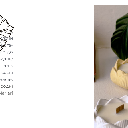
тату,
нуючи
йога-
іло до
видше
рівень
соєві
 надає
родні
arjari