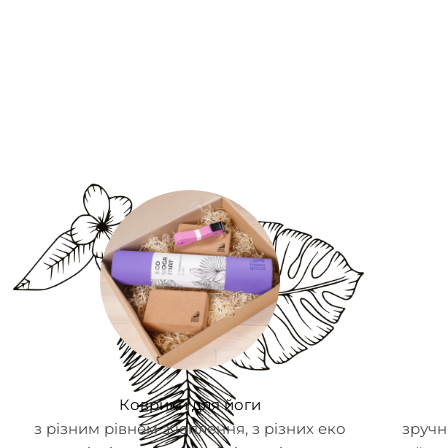
Коврики для йоги
з різним рівнем зчеплення, з різних еко
зручн