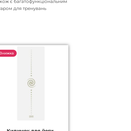
акож є багатофункціональним
уаром для тренувань
Оригінальна
Поточна
Знижка
ціна:
ціна:
3100 ₴.
2500 ₴.
Килимок для йоги