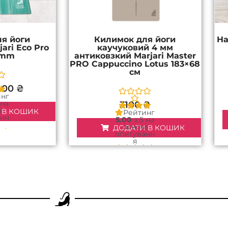
я йоги
Килимок для йоги
На
ari Eco Pro
каучуковий 4 мм
4mm
антиковзкий Marjari Master
PRO Cappuccino Lotus 183×68
см
400
₴
инг
 на
3100
₴
і
 В КОШИК
Рейтинг
анн
5.00
з 5 на
основі
ДОДАТИ В КОШИК
1
опитуванн
ця
я
1
покупця