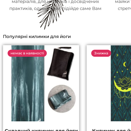
матеріалів, для новачків і досвідчених
майки 
практиків, один з яких підійде саме Вам
стрет
Популярні килимки для йоги
О
немає в наявності
Знижка
ці
2
Складний килимок для йоги
Килимок для йо