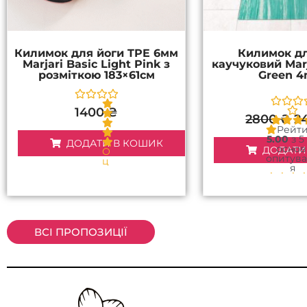
Килимок для йоги TPE 6мм
Килимок дл
Marjari Basic Light Pink з
каучуковий Marj
розміткою 183×61см
Green 
1400
₴
2800
₴
2
Рейт
5.00
з 5
ДОДАТИ В КОШИК
основ
ДОДАТИ
О
опитув
ц
я
і
н
покуп
е
н
о
в
0
ВСІ ПРОПОЗИЦІЇ
з
5