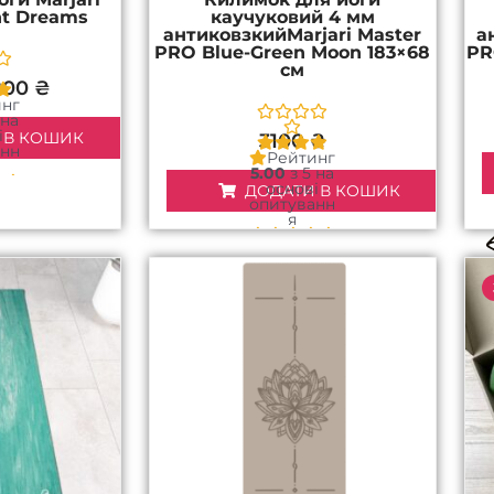
ht Dreams
каучуковий 4 мм
антиковзкийMarjari Master
а
PRO Blue-Green Moon 183×68
PR
см
800
₴
инг
 на
і
 В КОШИК
3100
₴
анн
Рейтинг
5.00
з 5 на
1
основі
ДОДАТИ В КОШИК
ця
опитуванн
я
1
покупця
ригінальна
Поточна
на:
ціна:
800 ₴.
2400 ₴.