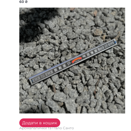
60
₴
Додати в кошик
Аромапалички та Пало Санто