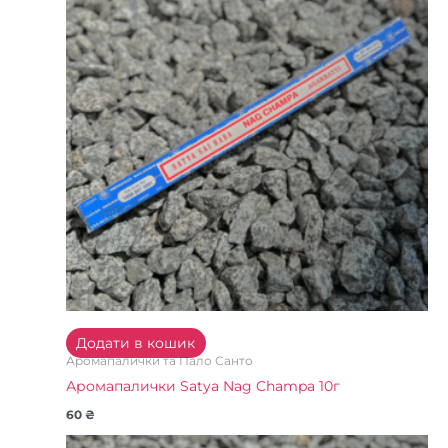
Додати в кошик
Аромапалички та Пало Санто
Аромапалички Satya Nag Champa 10г
60
₴