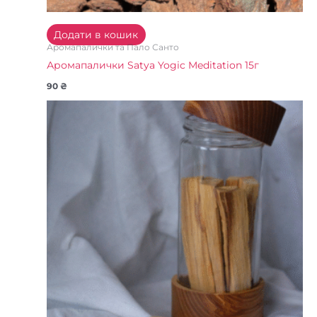
Додати в кошик
Аромапалички та Пало Санто
Аромапалички Satya Yogic Meditation 15г
90
₴