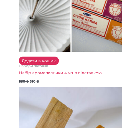
Додати в кошик
Набори пахощів
Набір аромапалички 4 уп. з підставкою
530
₴
510
₴