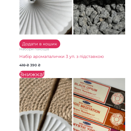
Додати в кошик
Набори пахощів
Набір аромапалички 3 уп. з підставкою
410
₴
390
₴
Знижка!
Оригінальна
Поточна
ціна:
ціна:
530 ₴.
510 ₴.