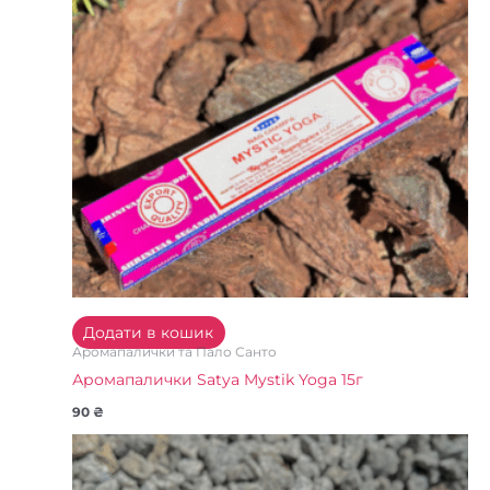
Додати в кошик
Аромапалички та Пало Санто
Аромапалички Satya Mystik Yoga 15г
90
₴