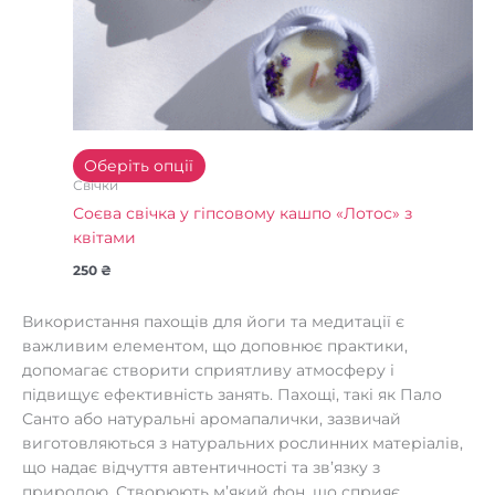
Оберіть опції
Свічки
Соєва свічка у гіпсовому кашпо «Лотос» з
квітами
250
₴
Використання пахощів для йоги та медитації є
важливим елементом, що доповнює практики,
допомагає створити сприятливу атмосферу і
підвищує ефективність занять. Пахощі, такі як Пало
Санто або натуральні аромапалички, зазвичай
виготовляються з натуральних рослинних матеріалів,
що надає відчуття автентичності та зв’язку з
природою. Створюють м’який фон, що сприяє