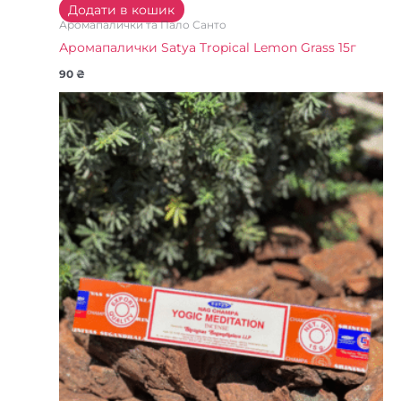
Додати в кошик
Аромапалички та Пало Санто
Аромапалички Satya Tropical Lemon Grass 15г
90
₴