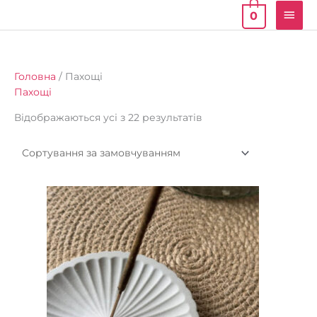
Голо
0
мен
Головна
/ Пахощі
Пахощі
Відображаються усі з 22 результатів