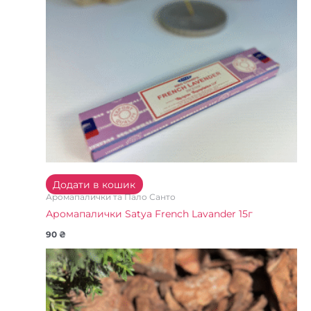
Додати в кошик
Аромапалички та Пало Санто
Аромапалички Satya French Lavander 15г
90
₴