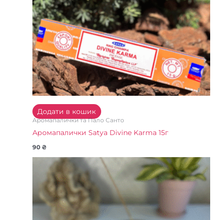
Додати в кошик
Аромапалички та Пало Санто
Аромапалички Satya Divine Karma 15г
90
₴