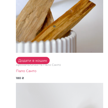
Додати в кошик
Аромапалички та Пало Санто
Пало Санто
180
₴