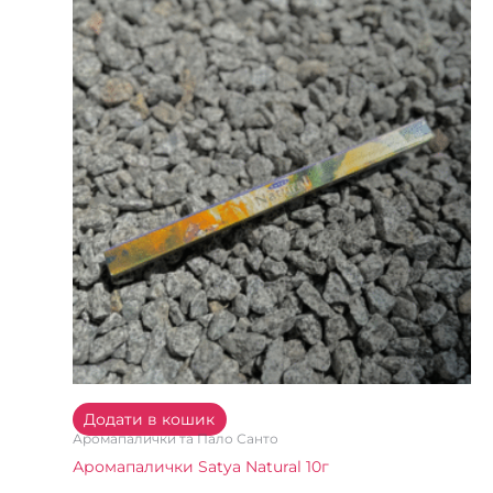
Додати в кошик
Аромапалички та Пало Санто
Аромапалички Satya Natural 10г