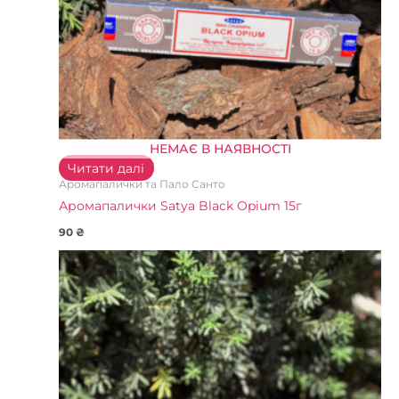
НЕМАЄ В НАЯВНОСТІ
Читати далі
Аромапалички та Пало Санто
Аромапалички Satya Black Opium 15г
90
₴