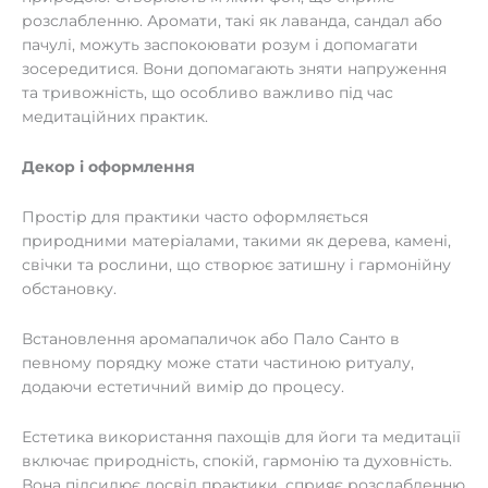
розслабленню. Аромати, такі як лаванда, сандал або
пачулі, можуть заспокоювати розум і допомагати
зосередитися. Вони допомагають зняти напруження
та тривожність, що особливо важливо під час
медитаційних практик.
Декор і оформлення
Простір для практики часто оформляється
природними матеріалами, такими як дерева, камені,
свічки та рослини, що створює затишну і гармонійну
обстановку.
Встановлення аромапаличок або Пало Санто в
певному порядку може стати частиною ритуалу,
додаючи естетичний вимір до процесу.
Естетика використання пахощів для йоги та медитації
включає природність, спокій, гармонію та духовність.
Вона підсилює досвід практики, сприяє розслабленню