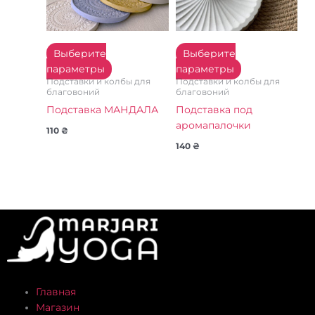
можно
можно
выбрать
выбрать
на
на
Выберите
Выберите
странице
странице
параметры
параметры
товара.
товара.
Подставки и колбы для
Подставки и колбы для
благовоний
благовоний
Подставка МАНДАЛА
Подставка под
аромапалочки
110
₴
140
₴
Главная
Магазин