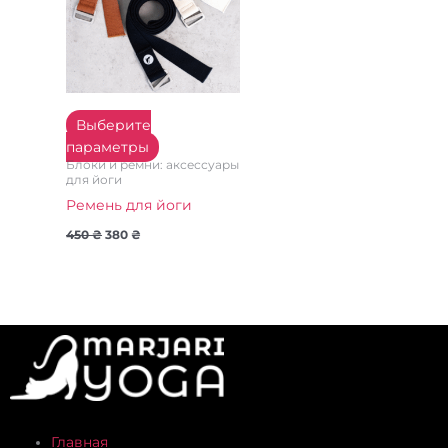
Опции
можно
выбрать
на
странице
Выберите
товара.
параметры
Блоки и ремни: аксессуары
для йоги
Ремень для йоги
450
₴
380
₴
Главная