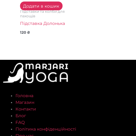
Додати в кошик
Підставки та колби для
пахощів
Підставка Долонька
120
₴
Головна
Магазин
Контакти
Блог
FAQ
Політика конфіденційності
Про нас