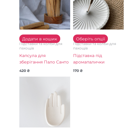
кілька
варіантів.
Параметр
можна
вибрати
на
Додати в кошик
Оберіть опції
сторінці
Підставки та колби для
Підставки та колби для
товару
пахощів
пахощів
Капсула для
Підставка під
зберігання Пало Санто
аромапалички
420
₴
170
₴