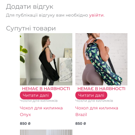
Додати відгук
Для публікації відгуку вам необхідно
увійти
.
Супутні товари
НЕМАЄ В НАЯВНОСТІ
НЕМАЄ В НАЯВНОСТІ
Читати далі
Читати далі
Чохли для килимків
Чохли для килимків
Чохол для килимка
Чохол для килимка
Onyx
Brazil
850
₴
850
₴