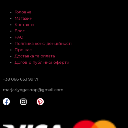
Головна
Магазин
Контакти
Блог
FAQ
Політика конфіденційності
Про нас
Доставка та оплата
Договір публічної оферти
+38 066 653 99 71
marjariyogashop@gmail.com
F
I
P
a
n
i
c
s
n
e
t
t