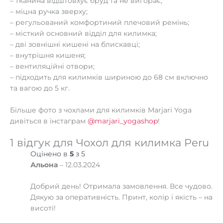
– тканина відштовхує бруд та не вигорає;
– міцна ручка зверху;
– регульований комфортиний плечовий ремінь;
– місткий основний відділ для килимка;
– дві зовнішні кишені на блискавці;
– внутрішня кишеня;
– вентиляційні отвори;
– підходить для килимків шириною до 68 см включно
та вагою до 5 кг.
Більше фото з чохлами для килимків Marjari Yoga
дивіться в інстаграм
@marjari_yogashop
!
1 відгук для
Чохол для килимка Peru
Оцінено в
5
з 5
Альона
–
12.03.2024
Добрий день! Отримала замовлення. Все чудово.
Дякую за оперативність. Принт, колір і якість – на
висоті!