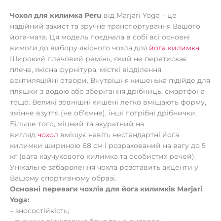
Чохол для килимка Peru
від Marjari Yoga – це
надійний захист та зручне транспортування Вашого
йога-мата. Ця модель поєднала в собі всі основні
вимоги до вибору якісного чохла для
йога килимка
.
Широкий плечовий ремінь, який не перетискає
плече, якісна фурнітура, місткі відділення,
вентиляційні отвори. Внутрішня кишенька підійде для
пляшки з водою або зберігання дрібниць, смартфона
тощо. Великі зовнішні кишені легко вміщають форму,
змінне взуття (не об’ємне), інші потрібні дрібнички.
Більше того, міцний та акуратний на
вигляд
чохол
вміщує навіть нестандартні йога
килимки шириною 68 см і розрахований на вагу до 5
кг (вага каучукового килимка та особистих речей).
Унікальне забарвлення чохла розставить акценти у
Вашому спортивному образі.
Основні переваги чохлів для йога килимків Marjari
Yoga:
– зносостійкість;