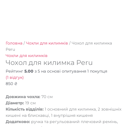
Головна
/
Чохли для килимків
/ Чохол для килимка
Peru
Чохли для килимків
Чохол для килимка Peru
Рейтинг
5.00
з 5 на основі опитування
1
покупця
(
1
відгук)
850
₴
Довжина чохла:
70 см
Діаметр:
19 см
Кількість відділів:
1 основний для килимка, 2 зовнішніх
кишені на блискавці, 1 внутрішня кишеня
Додатково:
ручка та регульований плечовий ремінь,