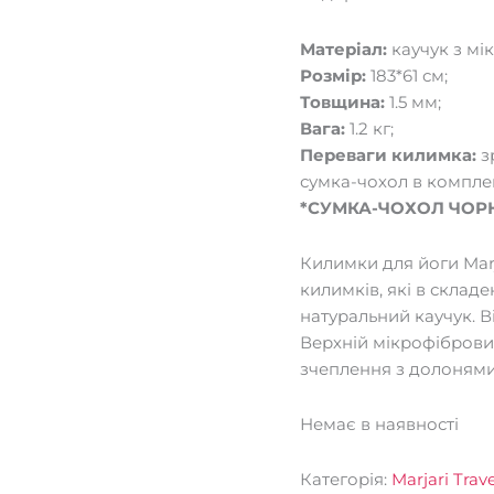
Матеріал:
каучук з м
Розмір:
183*61 см;
Товщина:
1.5 мм;
Вага:
1.2 кг;
Переваги килимка:
з
сумка-чохол в комплек
*СУМКА-ЧОХОЛ ЧОР
Килимки для йоги Marjar
килимків, які в склад
натуральний каучук. В
Верхній мікрофіброви
зчеплення з долонями 
Немає в наявності
Категорія:
Marjari Trave