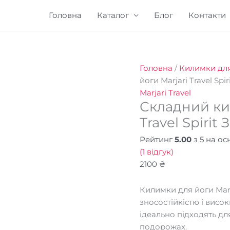
Головна
Каталог
Блог
Контакти
Головна
/
Килимки для
йоги Marjari Travel Spir
Marjari Travel
Складний ки
Travel Spirit 
Рейтинг
5.00
з 5 на о
(
1
відгук)
2100
₴
Килимки для йоги Marj
зносостійкістю і вис
ідеально підходять для
подорожах.