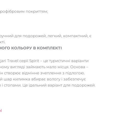
ікрофібровим покриттям;
ручний для подорожей, легкий, компактний, є
ті.
НОГО КОЛЬОРУ В КОМПЛЕКТІ
i Travel серії Spirit – це туристичні варіанти
еному вигляді займають мало місця. Основа –
ін створює відмінне зчеплення з підлогою.
й шар килимка вбирає вологу і забезпечує
і стопами. Це ідельний варіант для подорожей.
l