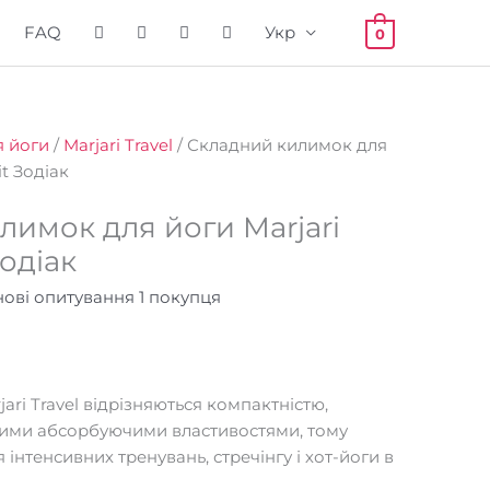
FAQ
Укр
0
 йоги
/
Marjari Travel
/ Складний килимок для
it Зодіак
лимок для йоги Marjari
Зодіак
снові опитування
1
покупця
ari Travel відрізняються компактністю,
окими абсорбуючими властивостями, тому
 інтенсивних тренувань, стречінгу і хот-йоги в