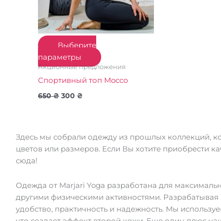
на
странице
товара.
Выберите
параметры
Акционные предложения
Спортивный топ Mocco
650
₴
300
₴
Здесь мы собрали одежду из прошлых коллекций, ко
цветов или размеров. Если Вы хотите приобрести к
сюда!
Одежда от Marjari Yoga разработана для максималь
другими физическими активностями. Разрабатывая 
удобство, практичность и надежность. Мы используе
что создает эффект второй кожи. Еще один плюс наш