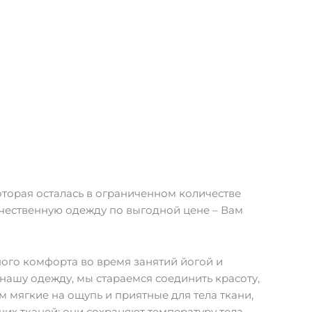
на
странице
товара.
торая осталась в ограниченном количестве
ачественную одежду по выгодной цене – Вам
ного комфорта во время занятий йогой и
нашу одежду, мы стараемся соединить красоту,
м мягкие на ощупь и приятные для тела ткани,
их тканей: они сохраняют температуру тела,