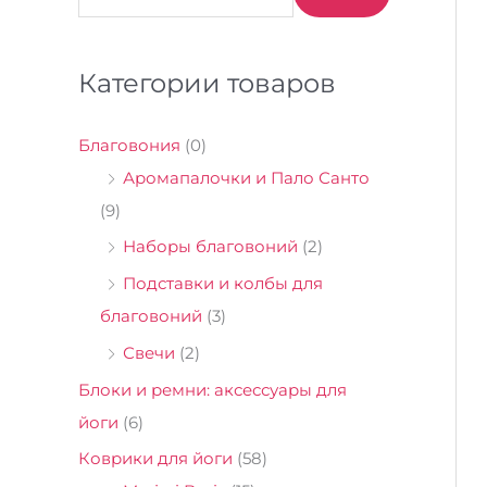
ц
я
е
ц
Категории товаров
н
е
а
н
Благовония
(0)
а
Аромапалочки и Пало Санто
(9)
Наборы благовоний
(2)
Подставки и колбы для
благовоний
(3)
Свечи
(2)
Блоки и ремни: аксессуары для
йоги
(6)
Коврики для йоги
(58)