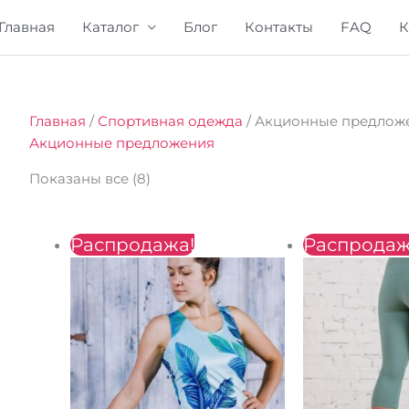
Главная
Каталог
Блог
Контакты
FAQ
К
Главная
/
Спортивная одежда
/ Акционные предлож
Акционные предложения
Показаны все (8)
Первоначальная
Текущая
Первона
Те
Распродажа!
Распродаж
цена
цена:
цена
цен
составляла
150 ₴.
составля
550
450 ₴.
700 ₴.