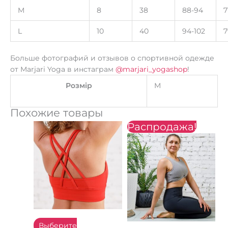
M
8
38
88-94
7
L
10
40
94-102
7
Больше фотографий и отзывов о спортивной одежде
от Marjari Yoga в инстаграм
@marjari_yogashop
!
Розмір
M
Похожие товары
Распродажа!
Первоначальная
Текущая
Этот
Этот
цена
цена:
товар
товар
составляла
300 ₴.
имеет
имеет
650 ₴.
несколько
несколько
вариаций.
вариаций.
Опции
Опции
можно
можно
выбрать
выбрать
на
на
Выберите
странице
странице