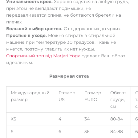
Уникальность кроя.
Хорошо садятся на любую грудь,
при этом не выпадают подмышки, не
передавливается спина, не болтаются бретели на
плечах.
Большой выбор цветов.
От сдержанных до ярких.
Простые в уходе.
Можно стирать в стиральной
машине при температуре 30 градусов. Ткань не
мнется, поэтому гладить их нет нужды.
Спортивный топ від Marjari Yoga
сделает Ваш образ
идеальным.
Размерная сетка
Международный
Размер
Размер
Обхват
О
размер
US
EURO
груди,
т
см
XS
4
34
80-84
6
S
6
36
84-88
6