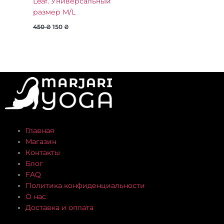
Leaf. Универсальный
размер M/L
450
₴
150
₴
Главная
Магазин
Контакты
Блог
FAQ
Политика конфиденциальности
О нас
Доставка и оплата