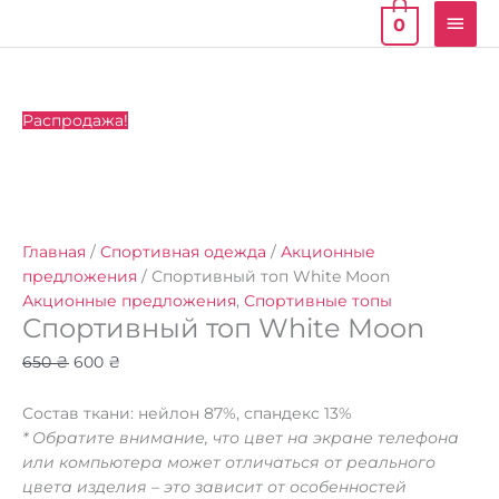
Глав
0
мен
Количество
Первоначальная
Текущая
Распродажа!
товара
цена
цена:
Спортивный
составляла
600 ₴.
топ
650 ₴.
White
Moon
Главная
/
Спортивная одежда
/
Акционные
предложения
/ Спортивный топ White Moon
Акционные предложения
,
Спортивные топы
Спортивный топ White Moon
650
₴
600
₴
Состав ткани: нейлон 87%, спандекс 13%
* Обратите внимание, что цвет на экране телефона
или компьютера может отличаться от реального
цвета изделия – это зависит от особенностей