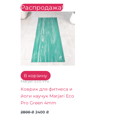
Распродажа!
Первоначальная
Текущая
цена
цена:
составляла
2400 ₴.
2800 ₴.
В корзину
Marjari Eco Pro
Коврик для фитнеса и
йоги каучук Marjari Eco
Pro Green 4mm
2800
₴
2400
₴