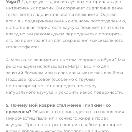
Yoga)?
Да, каучук — один из лучших материалов для
интенсивных практик. Он сохраняет сцепление даже
тогда, когда ладони становятся влажными. Однако,
если вы подвержены очень сильному потоотделению,
естественная пористость каучука поможет впитывать
влагу, но мы рекомендуем периодически протирать
его во время занятия для сохранения максимального
«стоп-эффекта».
4. Можно ли заниматься на этом коврике в обуви? Мы
рекомендуем использовать Marjari Eco Pro для
занятий босиком или в специальных носках для йоги.
Подошва кроссовок (особенно с грубым
протектором) может повредить текстуру
натурального каучука и ускорить износ поверхности.
5. Почему мой коврик стал менее «липким» со
временем?
Обычно это происходит из-за накопления
микрочастиц пыли или кожного жира в порах
каучука. Просто протрите коврик слабым раствором
воды с яблочным уксусом (пропорция 3:1) – это