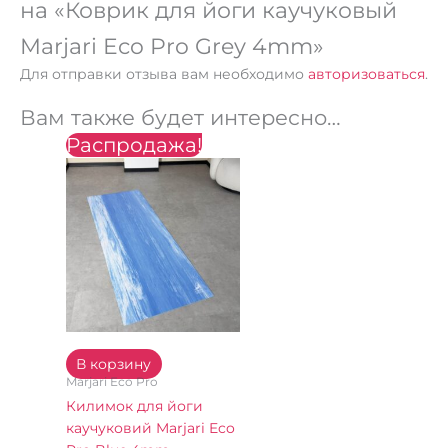
на «Коврик для йоги каучуковый
Marjari Eco Pro Grey 4mm»
Для отправки отзыва вам необходимо
авторизоваться
.
Вам также будет интересно…
Распродажа!
Первоначальная
Текущая
цена
цена:
составляла
2400 ₴.
2800 ₴.
В корзину
Marjari Eco Pro
Килимок для йоги
каучуковий Marjari Eco