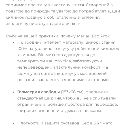
сприймає практику як частину життя. Створений з
повагою до природи та увагою до потреб атлетів, цей
килимок поєднує в собі еталонне зчеплення,
екологічну чистоту та довговічність.
Глубина вашей практики: почему Marjari Eco Pro?
Природний інтелект матеріалу: Використання
100% натурального каучуку робить цей килимок
«живим». Він миттєво адаптується до
температури вашого тіла, забезпечуючи
неперевершений тактильний комфорт. На
відміну від синтетики, каучук має високий
показник зчеплення з долонями та стопами.
Геометрия свободы
(183х68 см): Увеличена
стандартная ширина, чтобы вы не испытывали
ограничений. Больше простора для переходов,
широких выпадов и отдыха в шавасаны.
Плотность и защита суставов: Вес в 3 кг – это