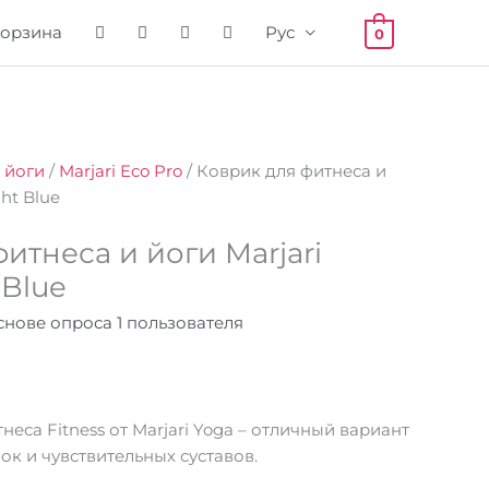
орзина
Рус
0
ая
я
 йоги
/
Marjari Eco Pro
/ Коврик для фитнеса и
ght Blue
итнеса и йоги Marjari
 Blue
основе опроса
1
пользователя
неса Fitness от Marjari Yoga – отличный вариант
ок и чувствительных суставов.