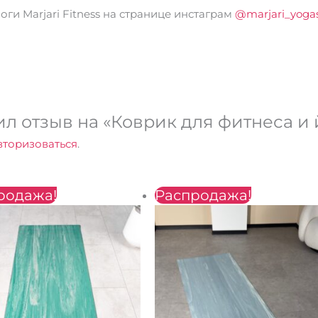
и Marjari Fitness на странице инстаграм
@marjari_yoga
л отзыв на «Коврик для фитнеса и йо
вторизоваться
.
Первоначальная
Текущая
Первоначальная
Текущая
родажа!
Распродажа!
цена
цена:
цена
цена:
составляла
2400 ₴.
составляла
2400 ₴.
2800 ₴.
2800 ₴.