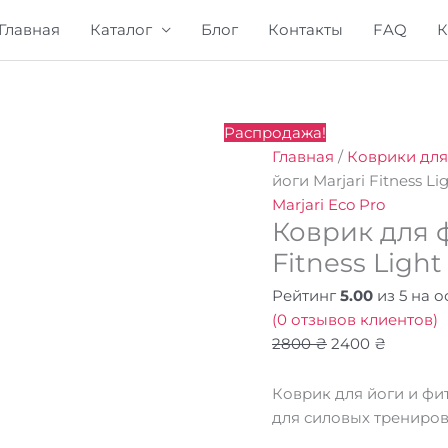
Главная
Каталог
Блог
Контакты
FAQ
К
Количество
Первоначальн
Текуща
Распродажа!
товара
цена
цена:
Главная
/
Коврики для
Коврик
составляла
2400 ₴.
йоги Marjari Fitness Li
для
2800 ₴.
Marjari Eco Pro
Коврик для ф
фитнеса
и
Fitness Light
йоги
Рейтинг
5.00
из 5 на 
Marjari
(
0
отзывов клиентов)
Fitness
2800
₴
2400
₴
Light
Blue
Коврик для йоги и фит
для силовых трениров