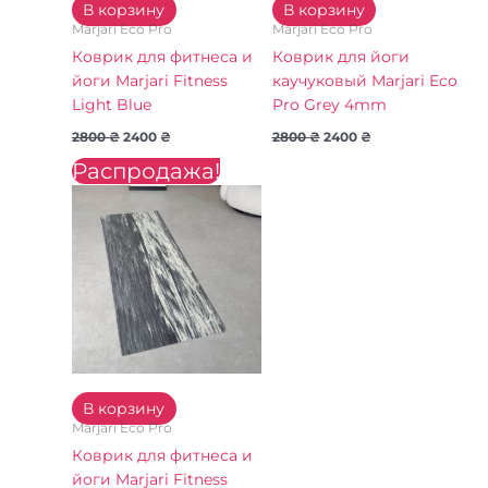
В корзину
В корзину
Marjari Eco Pro
Marjari Eco Pro
Коврик для фитнеса и
Коврик для йоги
йоги Marjari Fitness
каучуковый Marjari Eco
Light Blue
Pro Grey 4mm
2800
₴
2400
₴
2800
₴
2400
₴
Распродажа!
Первоначальная
Текущая
цена
цена:
составляла
2400 ₴.
2800 ₴.
В корзину
Marjari Eco Pro
Коврик для фитнеса и
йоги Marjari Fitness