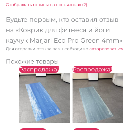
Отображать отзывы на всех языках (2)
Будьте первым, кто оставил отзыв
на «Коврик для фитнеса и йоги
каучук Marjari Eco Pro Green 4mm»
Для отправки отзыва вам необходимо
авторизоваться
.
Похожие товары
Распродажа!
Первоначальная
Текущая
Распродажа!
Первоначальная
Текущая
цена
цена:
цена
цена:
составляла
2400 ₴.
составляла
2400 ₴.
2800 ₴.
2800 ₴.