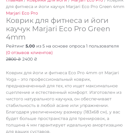
Главная
/
Коврики для йоги
/
Marjari Eco Pro
/ Коврик
для фитнеса и йоги каучук Marjari Eco Pro Green 4mm
Marjari Eco Pro
Коврик для фитнеса и йоги
каучук Marjari Eco Pro Green
4mm
Рейтинг
5.00
из 5 на основе опроса
1
пользователя
(
0
отзывов клиентов)
2800
₴
2400
₴
Коврик для йоги и фитнеса Eco Pro 4mm от Marjari
Yoga – это профессиональный коврик,
предназначенный для тех, кто ищет максимальное
сцепление и естественный комфорт. Изготовлен из
чистого натурального каучука, он обеспечивает
стабильность в любой асане или упражнении.
Благодаря увеличенному размеру (183х68 см), у вас
будет больше пространства для тренировок, а
толщина 4 мм гарантирует идеальную амортизацию
для ваших суставов.