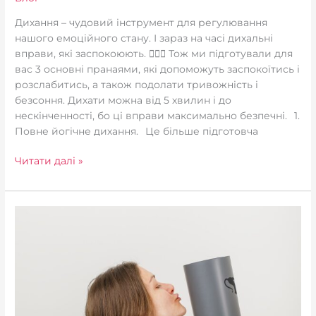
Дихання – чудовий інструмент для регулювання
нашого емоційного стану. І зараз на часі дихальні
вправи, які заспокоюють. 🧘🏻‍♀️ Тож ми підготували для
вас 3 основні пранаями, які допоможуть заспокоїтись і
розслабитись, а також подолати тривожність і
безсоння. Дихати можна від 5 хвилин і до
нескінченності, бо ці вправи максимально безпечні.⠀1.
Повне йогічне дихання.⠀Це більше підготовча
Читати далі »
Антиковзаюче
покриття