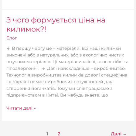
З чого формується ціна на
З
чого
килимок?!
формується
Блог
ціна
на
🔸 В першу чергу це – матеріали. Всі наші килимки
килимок?!
виконані або з натуральних, або з екологічно чистих
штучних матеріалів. Ці матеріали якісні, зносостійкі та
гіпоалергенні.⠀🔸 Далі найскладніше – виробництво.
Технологія виробництва килимків доволі специфічна
і в Україні немає виробничих потужностей для
створення йога-матів. Тому ми співпрацюємо з
підприємством в Китаї. Ви мабудь знаєте, що
Читати далі »
1
2
Далі
→