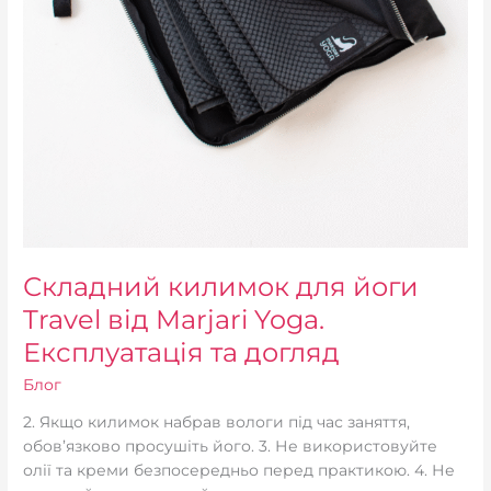
Складний килимок для йоги
Travel від Marjari Yoga.
Експлуатація та догляд
Блог
2. Якщо килимок набрав вологи під час заняття,
обов’язково просушіть його. 3. Не використовуйте
олії та креми безпосередньо перед практикою. 4. Не