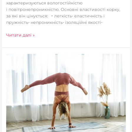
характеризуються вологостійкістю
і повітронепроникністю. Основні властивості корку,
за які він цінується:⠀⁃ легкість⁃ еластичність і
пружність⁃ непроникність⁃ ізоляційні якості⁃
Читати далі »
Чому
всі
хочуть
каучук?!