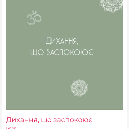
що
заспокоює
Дихання, що заспокоює
Блог