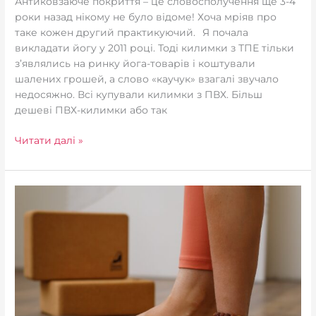
Антиковзаюче покриття – це словосполучення ще 3-4
роки назад нікому не було відоме! Хоча мріяв про
таке кожен другий практикуючий.⠀Я почала
викладати йогу у 2011 році. Тоді килимки з ТПЕ тільки
з’являлись на ринку йога-товарів і коштували
шалених грошей, а слово «каучук» взагалі звучало
недосяжно. Всі купували килимки з ПВХ. Більш
дешеві ПВХ-килимки або так
Читати далі »
Регулярна
практика
йоги