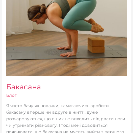
Бакасана
Блог
Я часто бачу як новачки, намагаючись зробити
бакасану вперше чи вдруге в житті, дуже
розчаровуються, що в них не виходить відірвати ноги
чи утримати рівновагу. І тоді мені доводиться
пояснювати, що бакасана не мусить вийти з першого