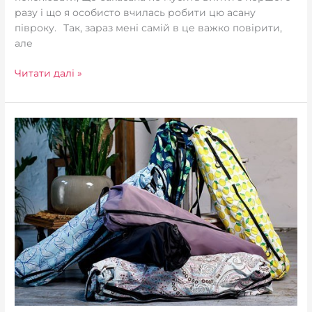
разу і що я особисто вчилась робити цю асану
півроку.⠀Так, зараз мені самій в це важко повірити,
але
Читати далі »
Чохли
для
килимків