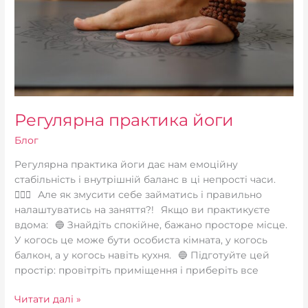
Регулярна практика йоги
Блог
Регулярна практика йоги дає нам емоційну
стабільність і внутрішній баланс в ці непрості часи.
🧘🏼‍♀️⠀Але як змусити себе займатись і правильно
налаштуватись на заняття?!⠀Якщо ви практикуєте
вдома:⠀🔵 Знайдіть спокійне, бажано просторе місце.
У когось це може бути особиста кімната, у когось
балкон, а у когось навіть кухня.⠀🔵 Підготуйте цей
простір: провітріть приміщення і приберіть все
Читати далі »